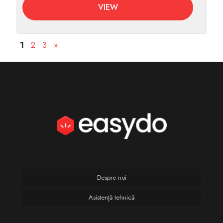
VIEW
1
2
3
»
Despre noi
Asistență tehnică