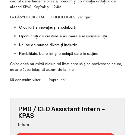
cadrul departamentelor sale, precum și contribuția unităților de
afaceri KPAS, KeyRak și H24M.
La EASYDO DIGITAL TECHNOLOGIES, veți găsi:
O cultură a inovației și a colaborării
Oportunități de creștere și asumare a responsabilității
Un loc de muncă divers și incluziv
Flexibilitate, beneficii și o echipă care te susține
Chiar dacă nu există niciun rol listat care să ți se potrivească acum,
ne-ar plăcea totuși să auzim de la tine.
Să construim viitorul – împreună!
PMO / CEO Assistant Intern –
KPAS
Intern