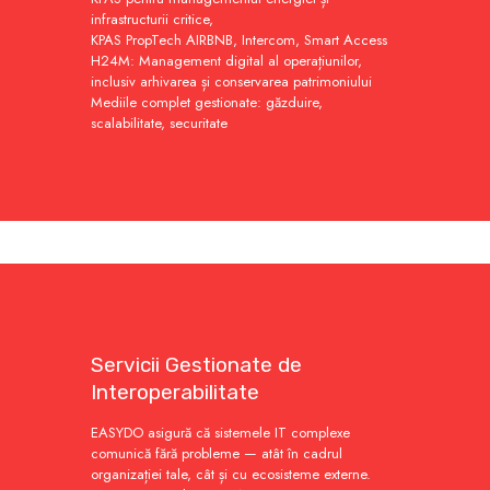
infrastructurii critice,
KPAS PropTech AIRBNB, Intercom, Smart Access
H24M: Management digital al operațiunilor,
inclusiv arhivarea și conservarea patrimoniului
Mediile complet gestionate: găzduire,
scalabilitate, securitate
Servicii Gestionate de
Interoperabilitate
EASYDO asigură că sistemele IT complexe
comunică fără probleme — atât în cadrul
organizației tale, cât și cu ecosisteme externe.