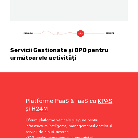
Servicii Gestionate și BPO pentru
următoarele activități
Platforme PaaS & IaaS cu
KPAS
și
H24M
Oferim platforme verticale și sigure pentru
infrastructură inteligentă, managementul datelor și
servicii de cloud suveran.
KPAS pentru managementul energiei și