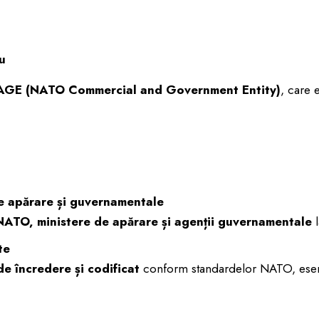
u
GE (NATO Commercial and Government Entity)
, care 
de apărare și guvernamentale
ATO, ministere de apărare și agenții guvernamentale
l
te
de încredere și codificat
conform standardelor NATO, esenți