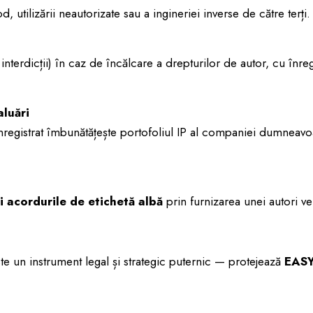
, utilizării neautorizate sau a ingineriei inverse de către terți.
 interdicții) în caz de încălcare a drepturilor de autor, cu înre
aluări
nregistrat îmbunătățește portofoliul IP al companiei dumneavo
i acordurile de etichetă albă
prin furnizarea unei autori ver
ste un instrument legal și strategic puternic — protejează
EASY