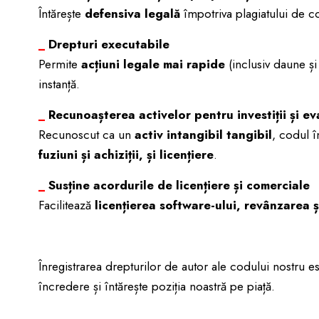
Întărește
defensiva legală
împotriva plagiatului de cod
_
Drepturi executabile
Permite
acțiuni legale mai rapide
(inclusiv daune și
instanță.
_
Recunoașterea activelor pentru investiții și ev
Recunoscut ca un
activ intangibil tangibil
, codul î
fuziuni și achiziții, și licențiere
.
_
Susține acordurile de licențiere și comerciale
Facilitează
licențierea software-ului, revânzarea ș
Înregistrarea drepturilor de autor ale codului nostru e
încredere și întărește poziția noastră pe piață.