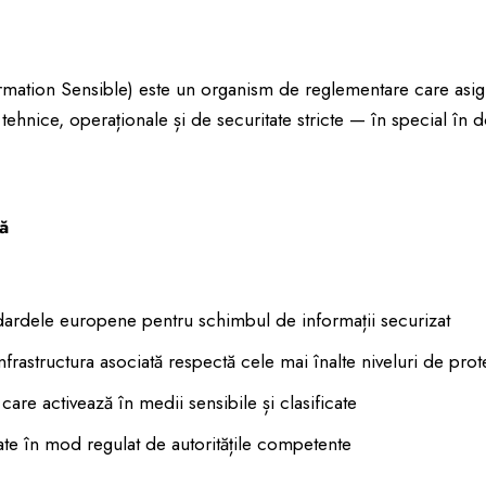
ation Sensible) este un organism de reglementare care asig
ehnice, operaționale și de securitate stricte — în special în 
ă
dardele europene pentru schimbul de informații securizat
frastructura asociată respectă cele mai înalte niveluri de prot
care activează în medii sensibile și clasificate
bate în mod regulat de autoritățile competente