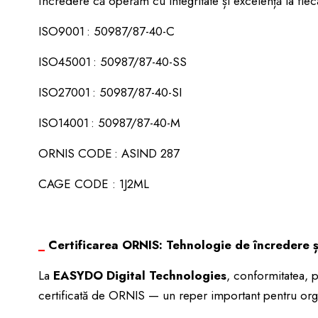
încredere că operăm cu integritate și excelență la fiec
ISO9001 : 50987/87-40-C
ISO45001 : 50987/87-40-SS
ISO27001 : 50987/87-40-SI
ISO14001 : 50987/87-40-M
ORNIS CODE : ASIND 287
CAGE CODE : 1J2ML
_
Certificarea ORNIS: Tehnologie de încredere ș
La
EASYDO Digital Technologies
, conformitatea, 
certificată de ORNIS — un reper important pentru organi