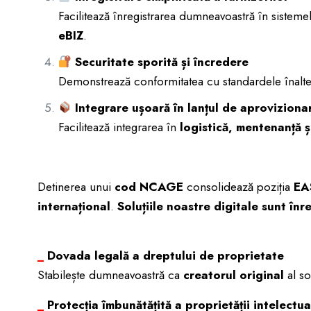
Facilitează înregistrarea dumneavoastră în sistemele
eBIZ
.
Securitate sporită și încredere
Demonstrează conformitatea cu standardele înalt
Integrare ușoară în lanțul de aproviziona
Facilitează integrarea în
logistică, mentenanță 
Detinerea unui
cod NCAGE
consolidează poziția
EA
internațional
.
Soluțiile noastre digitale sunt în
_
Dovada legală a dreptului de proprietate
Stabilește dumneavoastră ca
creatorul original
al so
_
Protecția îmbunătățită a proprietății intelectua