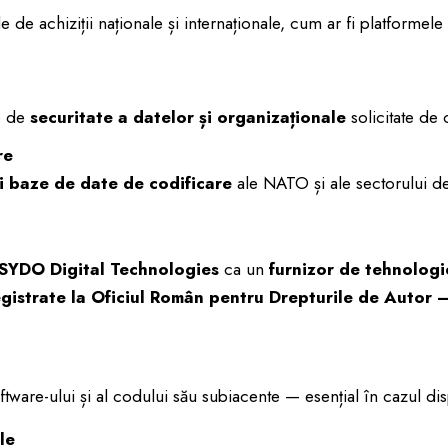
 de achiziții naționale și internaționale, cum ar fi platformele
e de
securitate a datelor și organizaționale
solicitate de c
re
și baze de date de codificare
ale NATO și ale sectorului d
SYDO Digital Technologies
ca un
furnizor de tehnologie
registrate la Oficiul Român pentru Drepturile de Autor
ftware-ului și al codului său subiacente — esențial în cazul dis
le