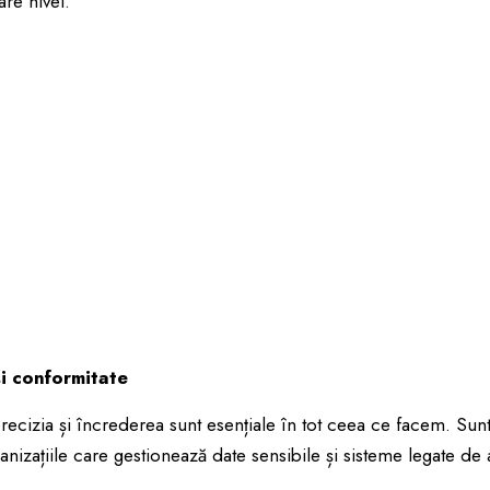
are nivel.
i conformitate
precizia și încrederea sunt esențiale în tot ceea ce facem. S
zațiile care gestionează date sensibile și sisteme legate de av