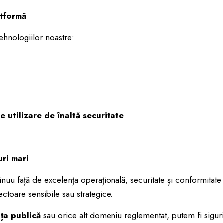
atformă
ehnologiilor noastre:
e utilizare de înaltă securitate
ri mari
inuu față de excelența operațională, securitate și conformitate
ctoare sensibile sau strategice.
ța publică
sau orice alt domeniu reglementat, putem fi siguri