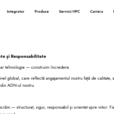
Integrator
Produse
Servicii HPC
Cariera
te și Responsabilitate
oar tehnologie — construim încredere.
l global, care reflectă angajamentul nostru față de calitate, se
e din ADN-ul nostru.
crăm — structurat, sigur, responsabil și orientat spre viitor. Fie