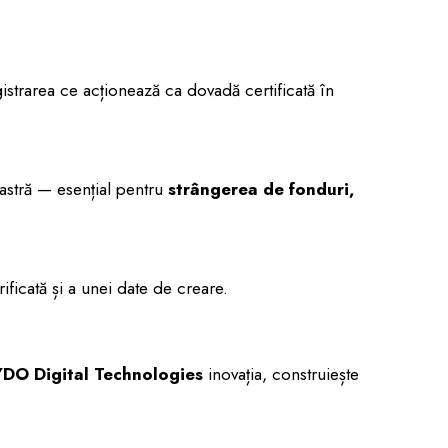
gistrarea ce acționează ca dovadă certificată în
astră — esențial pentru
strângerea de fonduri,
ificată și a unei date de creare.
DO Digital Technologies
inovația, construiește