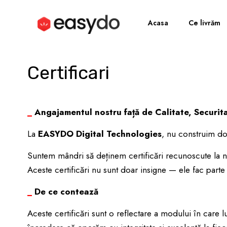
Acasa
Ce livrăm
Certificari
_
Angajamentul nostru față de Calitate, Securita
La
EASYDO Digital Technologies
, nu construim d
Suntem mândri să deținem certificări recunoscute la nive
Aceste certificări nu sunt doar insigne — ele fac part
_
De ce contează
Aceste certificări sunt o reflectare a modului în care lu