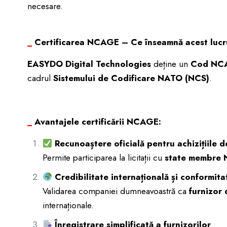
necesare.
_
Certificarea NCAGE – Ce înseamnă acest lucr
EASYDO Digital Technologies
deține un
Cod NCA
cadrul
Sistemului de Codificare NATO (NCS)
.
_
Avantajele certificării NCAGE:
Recunoaștere oficială pentru achizițiile 
Permite participarea la licitații cu
state membre N
Credibilitate internațională și conformita
Validarea companiei dumneavoastră ca
furnizor 
internaționale.
Înregistrare simplificată a furnizorilor