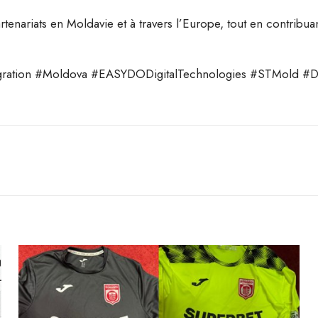
tenariats en Moldavie et à travers l’Europe, tout en contribu
ation #Moldova #EASYDODigitalTechnologies #STMold #Digi