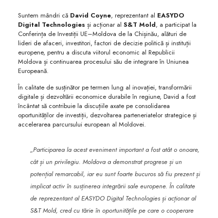
Suntem mândri că
David Coyne
, reprezentant al
EASYDO
Digital Technologies
și acționar al
S&T Mold
, a participat la
Conferința de Investiții UE–Moldova de la Chișinău, alături de
lideri de afaceri, investitori, factori de decizie politică și instituții
europene, pentru a discuta viitorul economic al Republicii
Moldova și continuarea procesului său de integrare în Uniunea
Europeană.
În calitate de susținător pe termen lung al inovației, transformării
digitale și dezvoltării economice durabile în regiune, David a fost
încântat să contribuie la discuțiile axate pe consolidarea
oportunităților de investiții, dezvoltarea parteneriatelor strategice și
accelerarea parcursului european al Moldovei.
„Participarea la acest eveniment important a fost atât o onoare,
cât și un privilegiu. Moldova a demonstrat progrese și un
potențial remarcabil, iar eu sunt foarte bucuros să fiu prezent și
implicat activ în susținerea integrării sale europene. În calitate
de reprezentant al EASYDO Digital Technologies și acționar al
S&T Mold, cred cu tărie în oportunitățile pe care o cooperare