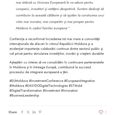
mai strânsă cu Uniunea Europeană le va aduce pentru
companii, investitori și cetățeni deopotrivă. Suntem dedicați să
contribuim la această călătorie și să ajutăm la construirea unui
viitor mai inovator, mai competitiv și mai prosper pentru
Moldova în cadrul familiei europene.”
Conferința a reconfirmat încrederea tot mai mare a comunității
internaționale de afaceri în viitorul Republicii Moldova și a
evidențiat importanța colaborării continue dintre sectorul public și
cel privat pentru stimularea investițiilor, inovării și creșterii durabile.
Așteptăm cu interes să ne consolidăm în continuare parteneriatele
în Moldova și în întreaga Europă, contribuind la succesul
procesului de integrare europeană a țării.
#EUMoldova #InvestmentConference #EuropeanIntegration
#Moldova #EASYDODigitalTechnologies #STMold
#DigitalTransformation #Investment #Innovation
#BusinessLeadership
Share
1