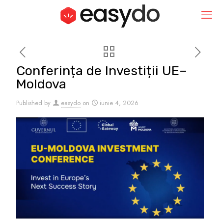
Conferința de Investiții UE–
Moldova
Published by
easydo
on
iunie 4, 2026